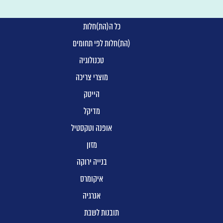
כל ה(הת)חלות
(הת)חלות לפי תחומים
טכנולוגיה
מוצרי צריכה
הייטק
מדיקל
אופנה וטקסטיל
מזון
בנייה ירוקה
איקומרס
אנרגיה
תובנות לשבת