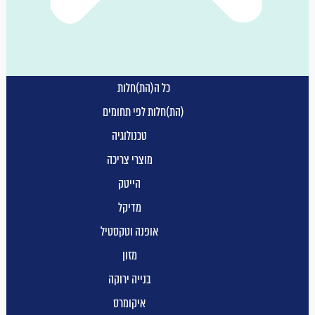
כל ה(הת)חלות
(הת)חלות לפי תחומים
טכנולוגיה
מוצרי צריכה
הייטק
מדיקל
אופנה וטקסטיל
מזון
בנייה ירוקה
איקומרס