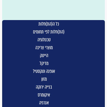
מעליב, משמיץ, מאיים, פוגע בפרטיות הזולת, פורנוגרפי, בעל
אופי מיני, גזעני, או בלתי חוקי.
הנכם אחראים באופן בלעדי לנכונות המידע אותו תפרסמו או
כל ה(הת)חלות
תעביר באמצעות האתר. הנהלת האתר אינה מקבלת על
(הת)חלות לפי תחומים
עצמה כל אחריות לתכנים המפורסמים או מועברים בין
טכנולוגיה
הגולשים.
מוצרי צריכה
אין לעשות באתר כל שימוש מסחרי בדרך של משלוח
הייטק
פרסומות או בכל דרך אחרת.
מדיקל
הנכם מצהירים כי ידוע לכם שלהנהלת האתר אין כל יכולת או
אופנה וטקסטיל
אפשרות לבדוק, לנפות או לסנן את המנויים הנרשמים לאתר.
מזון
בכוונת הנהלת האתר כי האתר ושירותיו יהיו זמינים בכל עת.
בנייה ירוקה
יחד עם זאת אין ביכולת הנהלת האתר להתחייב לזמינות
איקומרס
רצופה ללא תקלות וללא "נפילות". כמו כן רשאית הנהלת
אנרגיה
האתר להפסיק את השימוש באתר מעת לעת לצורכי תחזוקתו