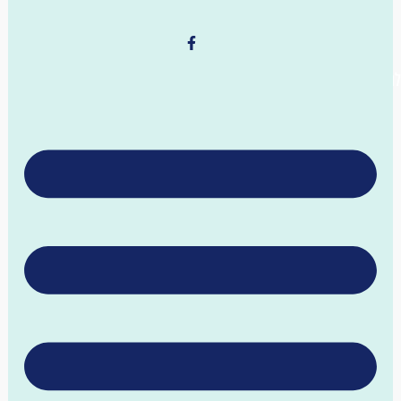
לרכישת קלפי (הת)חלה לשבת
תקנון האתר
השימוש באתר על תכניו והשירותים הניתנים בו, מוצעים לכם
בכפוף לקבלתך את כל התנאים הכלולים בתקנון זה.