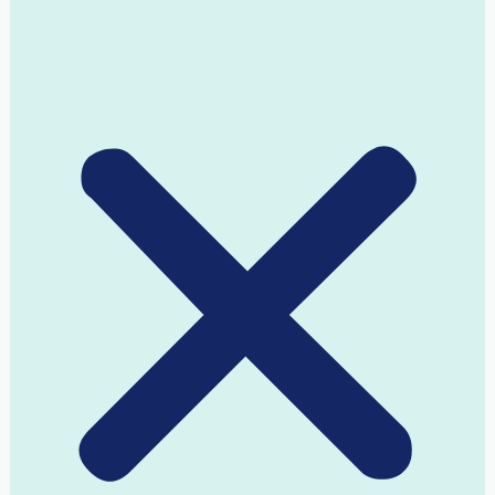
הגלישה באתר ו/או הרשמתכם כמנויים לקבלת שירותיו,
ייחשבו להסכמה מצדכם לתנאים אלה.
הנהלת האתר רשאית להשעות, לחסום או להפסיק לאלתר
את גישת הגולש לשירות אם יפר את תנאי התקנון.
הנהלת האתר רשאית לעדכן את תנאי התקנון מעת לעת.
אין לעשות באתר או באמצעותו כל שימוש למטרות בלתי
חוקיות.
אין לרשום אדם אחר שלא בהסכמתו ו/או ללא נוכחותו מול
המסך בשעת הרישום ולאחר שהוסברו לו כל תנאי תקנון זה.
הרישום באתר הוא לשימוש האישי והבלעדי של הגולשים
אשר אינו רשאים להעביר את הרשאת השימוש לאדם אחר
כלשהו. חובה מיוחדת לדייק לחלוטין בכל הפרטים האישיים
הנדרשים.
אין לפרסם או להעביר באמצעות האתר כל מידע שהוא שקרי,