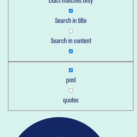
Exact matches only
ראשי
Search in title
כל ה(הת)חלות
תובנות לשבת
Search in content
קלפי (הת)חלה לשבת
מדריך שימושי להתחלות
כאן בשבילכם
תקנון האתר
post
ראשי
כל ה(הת)חלות
quotes
תובנות לשבת
קלפי (הת)חלה לשבת
מדריך שימושי להתחלות
כאן בשבילכם