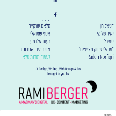
רמי ברגר
אמיר וגנר
ציפי ברנר
דויד ארז
פז ברשטיין
קרן קירש
דניאל חן
סלאם שרקייה
יאיר שלומי
אסף שמואלי
יזמיכל
רעות אלדמע
"מנהלי שיווק מצייצים"
אבנר, ליה, אגם וניב
Raden Norfiqri
לעמוד תודות מלא
UX Design, Writing , Web Design & Dev
brought to you by