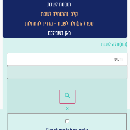
תובנות לשבת
וארגונו. לא יינתן כל פיצוי כספי/זיכוי בשל תקלות או הפסקות
קלפי (הת)חלה לשבת
בשירות.
ספר (הת)חלה לשבת – מדריך להתחלות
כל זכויות הקניין הרוחני וזכויות היוצרים בקשר לאתר הם של
כאן בשבילכם
הנהלת האתר.
(הת)חלה לשבת
הנהלת האתר אינה אחראית לתוכן מודעות, "באנרים" או לכל
חומר פרסומי באתר. האחריות לכך על המפרסמים בלבד.
הימצאותם של קישורים ("לינקים") לאתרים אחרים אינם
מהווים ערובה לתכנים באתרים אלה מבחינת מהימנותם,
שלמותם, או מכל בחינה אחרת.
על התקנון יחול הדין הישראלי. סמכות השיפוט לגביו לבתי
המשפט המוסמכים בתל אביב.
למקרה שפספסתם