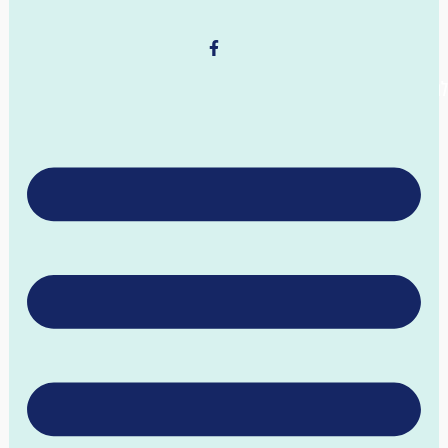
ישת קלפי (הת)חלה לשבת
יזם פנים ארגוני
אינטרנט
איקומרס
אמנות
אנרגיה