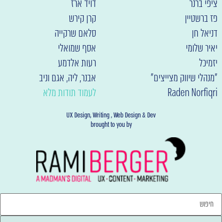
יפי ברנר
דויד ארז
ז ברשטיין
קרן קירש
ניאל חן
סלאם שרקייה
איר שלומי
אסף שמואלי
זמיכל
רעות אלדמע
מנהלי שיווק מצייצים"
אבנר, ליה, אגם וניב
Raden Norfiqr
לעמוד תודות מלא
UX Design, Writing , Web Design & Dev
brought to you by