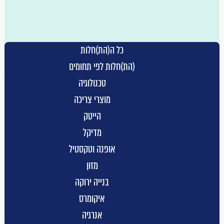
מזון
משפט
נדלן
כל ה(הת)חלות
עסק חברתי
(הת)חלות לפי תחומים
פיננסים
טכנולוגיה
רכב
מוצרי צריכה
תקשורת
הייטק
אינטרנט
מדיקל
איקומרס
אופנה וטקסטיל
אמנות
מזון
אנרגיה
בנייה ירוקה
אופנה וטקסטיל
איקומרס
בנייה ירוקה
אנרגיה
דייטינג