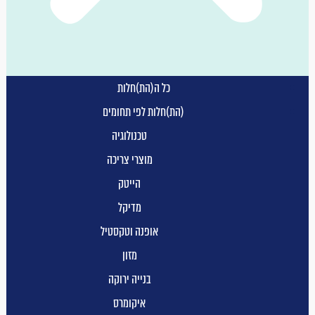
כל ה(הת)חלות
(הת)חלות לפי תחומים
טכנולוגיה
מוצרי צריכה
הייטק
מדיקל
אופנה וטקסטיל
מזון
בנייה ירוקה
איקומרס