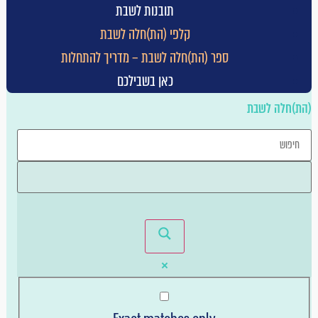
תובנות לשבת
הייטק
קלפי (הת)חלה לשבת
השקעות
ספר (הת)חלה לשבת – מדריך להתחלות
חינוך
כאן בשבילכם
חלל
הת)חלה לשבת
טכנולוגיה
יזם פנים ארגוני
יזמות חברתית
כללי
מדיקל
מובייל
מוצרי צריכה
מזון
משפט