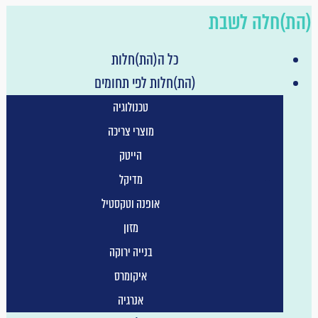
הת)חלה לשבת
כל ה(הת)חלות
(הת)חלות לפי תחומים
טכנולוגיה
מוצרי צריכה
הייטק
מדיקל
אופנה וטקסטיל
מזון
בנייה ירוקה
איקומרס
אנרגיה