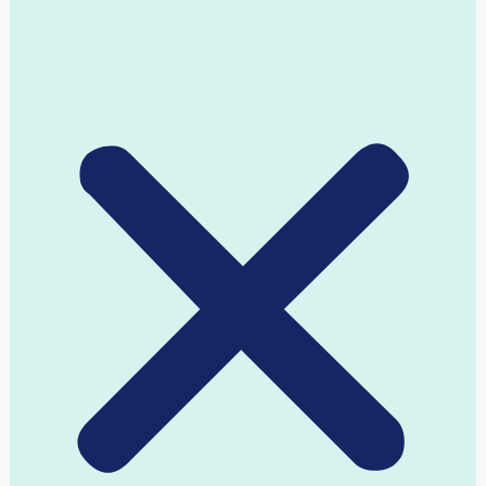
אופנה וטקסטיל
בנייה ירוקה
דייטינג
הייטק
השקעות
חינוך
חלל
טכנולוגיה
יזם פנים ארגוני
יזמות חברתית
כללי
מדיקל
מובייל
מוצרי צריכה