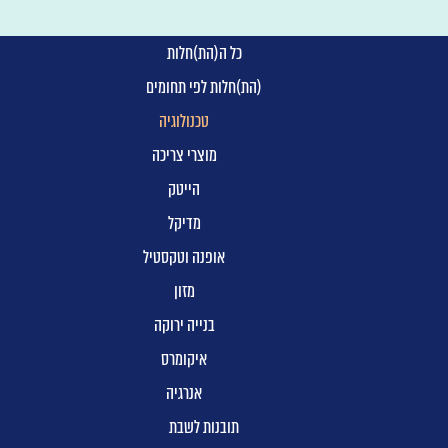
כל ה(הת)חלות
(הת)חלות לפי תחומים
טכנולוגיה
מוצרי צריכה
הייטק
מדיקל
אופנה וטקסטיל
מזון
בנייה ירוקה
איקומרס
אנרגיה
תובנות לשבת