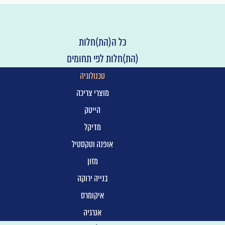
כל ה(הת)חלות
(הת)חלות לפי תחומים
טכנולוגיה
מוצרי צריכה
הייטק
מדיקל
אופנה וטקסטיל
מזון
בנייה ירוקה
איקומרס
אנרגיה