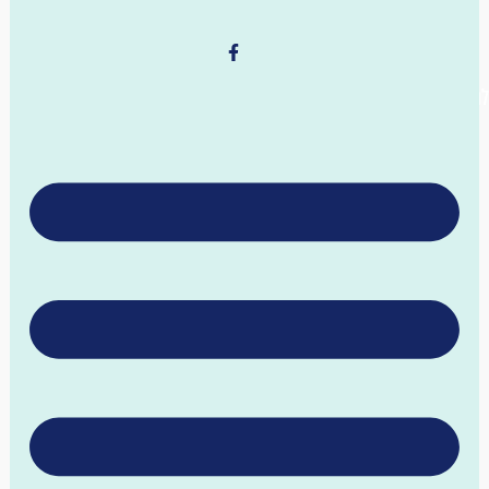
ישת קלפי (הת)חלה לשבת
השקעות
אינטרנט
איקומרס
אמנות
אנרגיה