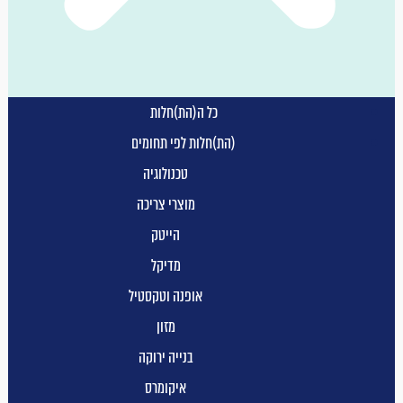
כל ה(הת)חלות
(הת)חלות לפי תחומים
טכנולוגיה
מוצרי צריכה
הייטק
מדיקל
אופנה וטקסטיל
מזון
בנייה ירוקה
איקומרס