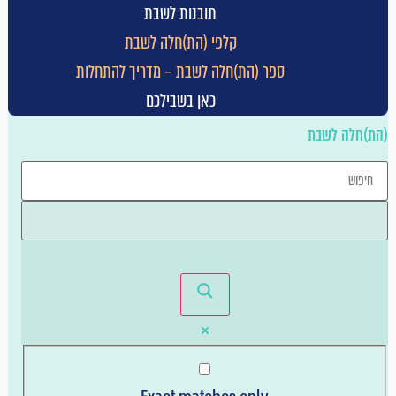
תובנות לשבת
הייטק
קלפי (הת)חלה לשבת
השקעות
ספר (הת)חלה לשבת – מדריך להתחלות
חינוך
כאן בשבילכם
חלל
הת)חלה לשבת
טכנולוגיה
יזם פנים ארגוני
יזמות חברתית
כללי
מדיקל
מובייל
מוצרי צריכה
מזון
משפט