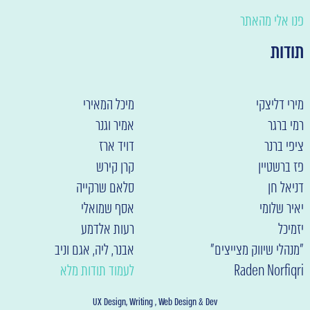
נו אלי מהאתר
ודות
ירי דליצקי
מיכל המאירי
מי ברגר
אמיר וגנר
יפי ברנר
דויד ארז
ז ברשטיין
קרן קירש
ניאל חן
סלאם שרקייה
איר שלומי
אסף שמואלי
זמיכל
רעות אלדמע
מנהלי שיווק מצייצים"
אבנר, ליה, אגם וניב
Raden Norfiqr
לעמוד תודות מלא
UX Design, Writing , Web Design & Dev