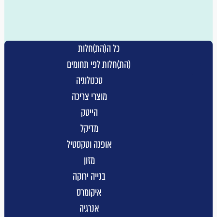
מזון
משפט
נדלן
כל ה(הת)חלות
עסק חברתי
(הת)חלות לפי תחומים
פיננסים
טכנולוגיה
רכב
מוצרי צריכה
תקשורת
הייטק
אינטרנט
מדיקל
איקומרס
אופנה וטקסטיל
אמנות
מזון
אנרגיה
בנייה ירוקה
אופנה וטקסטיל
איקומרס
בנייה ירוקה
אנרגיה
דייטינג