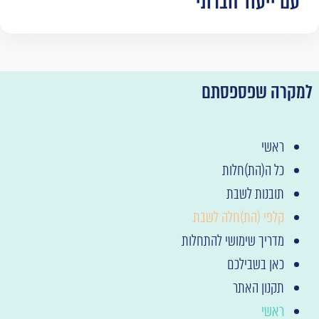
עם ייעוד חברתי
מקרה שפספסתם
ראשי
כל ה(הת)חלות
תובנות לשבת
קלפי (הת)חלה לשבת
מדריך שימושי להתחלות
כאן בשבילכם
תקנון האתר
ראשי