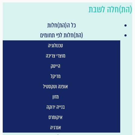
הת)חלה לשבת
כל ה(הת)חלות
(הת)חלות לפי תחומים
טכנולוגיה
מוצרי צריכה
הייטק
מדיקל
אופנה וטקסטיל
מזון
בנייה ירוקה
איקומרס
אנרגיה