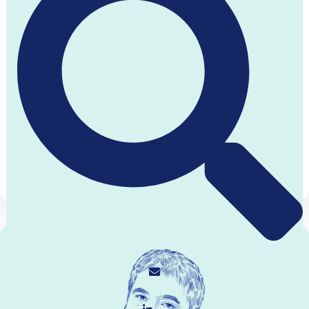
05.12.25
מאיר גירדיש
איך ילד שגדל בתקופת הקטיושות,
החטיפות והפיגועים בקריית שמונה, לומד
מילדותו נחישות ואמונה ומגיעה להיות יו"ר
של אחד מבתי ההשקעות הגדולים בארץ?