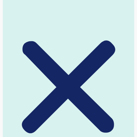
אופנה וטקסטיל
בנייה ירוקה
דייטינג
הייטק
השקעות
חינוך
חלל
טכנולוגיה
יזם פנים ארגוני
יזמות חברתית
כללי
מדיקל
מובייל
מוצרי צריכה